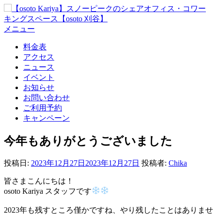
コ
ン
テ
メニュー
ン
料金表
ツ
アクセス
へ
ニュース
ス
イベント
キ
お知らせ
ッ
お問い合わせ
プ
ご利用予約
キャンペーン
今年もありがとうございました
投稿日:
2023年12月27日
2023年12月27日
投稿者:
Chika
皆さまこんにちは！
osoto Kariya スタッフです
2023年も残すところ僅かですね、やり残したことはありませ