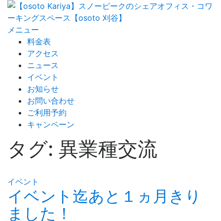
コ
ン
テ
メニュー
ン
料金表
ツ
アクセス
へ
ニュース
ス
イベント
キ
お知らせ
ッ
お問い合わせ
プ
ご利用予約
キャンペーン
タグ:
異業種交流
イベント
イベント迄あと１ヵ月きり
ました！