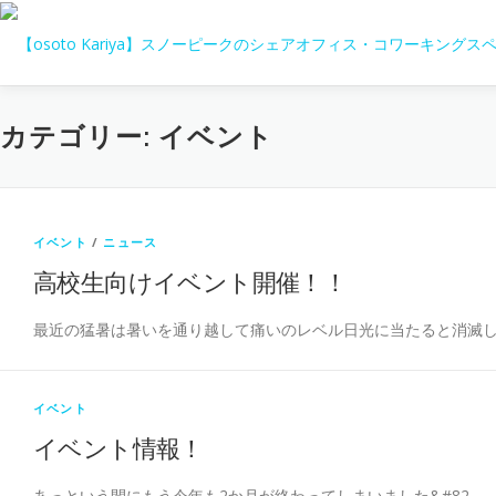
コ
ン
テ
ン
ツ
カテゴリー:
イベント
へ
ス
キ
ッ
プ
イベント
/
ニュース
高校生向けイベント開催！！
最近の猛暑は暑いを通り越して痛いのレベル日光に当たると消滅し
イベント
イベント情報！
あっという間にもう今年も2か月が終わってしまいました&#82 …