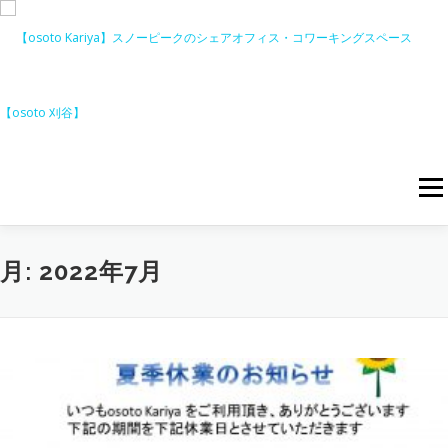
コ
ン
テ
ン
ツ
へ
ス
キ
ッ
メニ
プ
料金表
アクセス
ニュース
イベント
お知らせ
月:
2022年7月
お問い合わせ
ご利用予約
キャンペーン