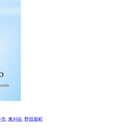
谷市
,
東刈谷
,
野田新町