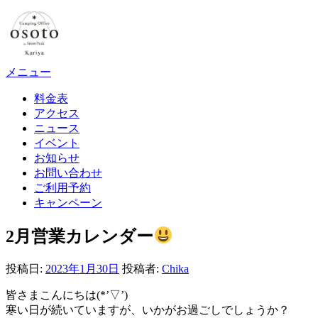
コ
ン
テ
ン
ツ
メニュー
へ
料金表
ス
アクセス
キ
ニュース
ッ
イベント
プ
お知らせ
お問い合わせ
ご利用予約
キャンペーン
2月営業カレンダー
投稿日:
2023年1月30日
投稿者:
Chika
皆さまこんにちは(*’▽’)
寒い日が続いていますが、いかがお過ごしでしょうか？