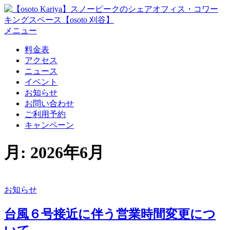
コ
ン
テ
メニュー
ン
料金表
ツ
アクセス
へ
ニュース
ス
イベント
キ
お知らせ
ッ
お問い合わせ
プ
ご利用予約
キャンペーン
月:
2026年6月
お知らせ
台風６号接近に伴う営業時間変更につ