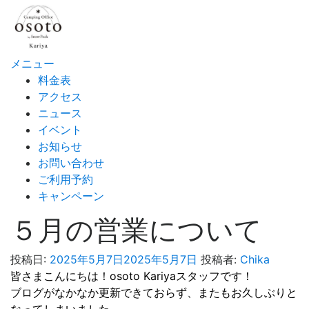
コ
ン
テ
ン
メニュー
ツ
料金表
へ
アクセス
ス
ニュース
キ
イベント
ッ
お知らせ
プ
お問い合わせ
ご利用予約
キャンペーン
５月の営業について
投稿日:
2025年5月7日
2025年5月7日
投稿者:
Chika
皆さまこんにちは！osoto Kariyaスタッフです！
ブログがなかなか更新できておらず、またもお久しぶりと