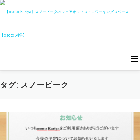
コ
ン
テ
ン
ツ
へ
ス
キ
ッ
メニ
プ
料金表
アクセス
ニュース
イベント
お知らせ
タグ:
スノーピーク
お問い合わせ
ご利用予約
キャンペーン