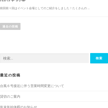
前回前々回はイベント会場としてのご紹介をしました！たくさんの …
投
稿
過去の投稿
ナ
ビ
ゲ
ー
検
シ
索:
ョ
ン
最近の投稿
台風６号接近に伴う営業時間変更について
貸切のご案内
年末年始休暇のお知らせ