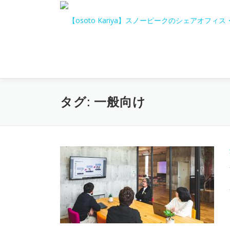
コ
ン
テ
ン
ツ
へ
ス
キ
タグ:
一般向け
ッ
プ